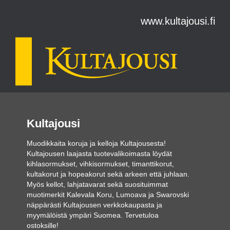
www.kultajousi.fi
Kultajousi
Muodikkaita koruja ja kelloja Kultajousesta!
Kultajousen laajasta tuotevalikoimasta löydät
kihlasormukset, vihkisormukset, timanttikorut,
kultakorut ja hopeakorut sekä arkeen että juhlaan.
Myös kellot, lahjatavarat sekä suosituimmat
muotimerkit Kalevala Koru, Lumoava ja Swarovski
näppärästi Kultajousen verkkokaupasta ja
myymälöistä ympäri Suomea. Tervetuloa
ostoksille!