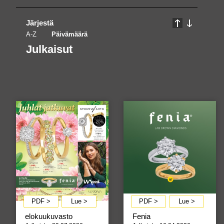
Järjestä
A-Z
Päivämäärä
Julkaisut
PDF >
Lue >
PDF >
Lue >
elokuukuvasto
Fenia