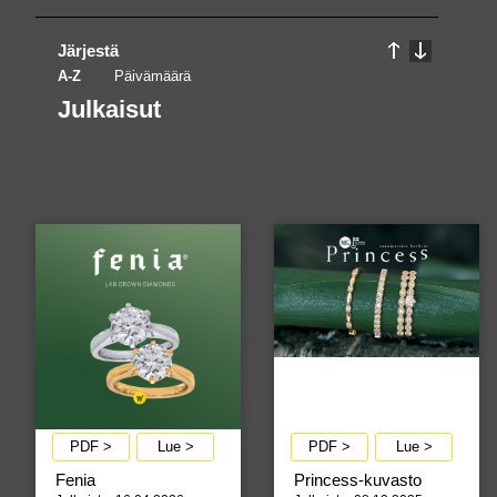
Järjestä
A-Z
Päivämäärä
Julkaisut
PDF >
Lue >
PDF >
Lue >
Fenia
Princess-kuvasto