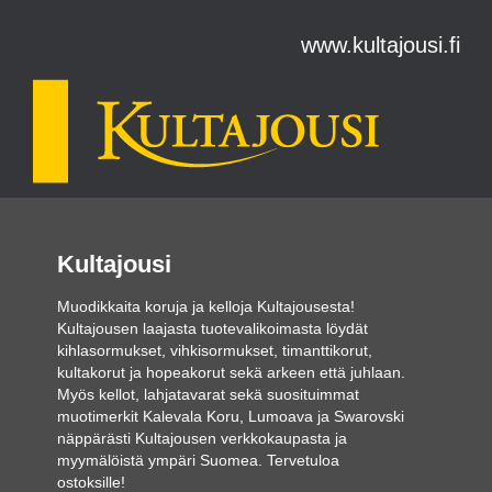
www.kultajousi.fi
Kultajousi
Muodikkaita koruja ja kelloja Kultajousesta!
Kultajousen laajasta tuotevalikoimasta löydät
kihlasormukset, vihkisormukset, timanttikorut,
kultakorut ja hopeakorut sekä arkeen että juhlaan.
Myös kellot, lahjatavarat sekä suosituimmat
muotimerkit Kalevala Koru, Lumoava ja Swarovski
näppärästi Kultajousen verkkokaupasta ja
myymälöistä ympäri Suomea. Tervetuloa
ostoksille!