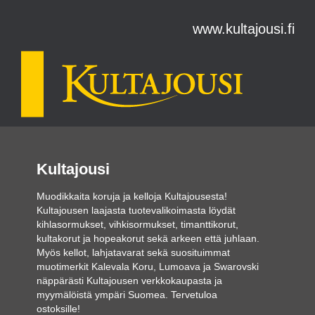
www.kultajousi.fi
Kultajousi
Muodikkaita koruja ja kelloja Kultajousesta!
Kultajousen laajasta tuotevalikoimasta löydät
kihlasormukset, vihkisormukset, timanttikorut,
kultakorut ja hopeakorut sekä arkeen että juhlaan.
Myös kellot, lahjatavarat sekä suosituimmat
muotimerkit Kalevala Koru, Lumoava ja Swarovski
näppärästi Kultajousen verkkokaupasta ja
myymälöistä ympäri Suomea. Tervetuloa
ostoksille!