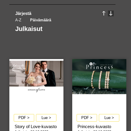
Järjestä
A-Z
Päivämäärä
Julkaisut
PDF >
Lue >
PDF >
Lue >
Story of Love-kuvasto
Princess-kuvasto