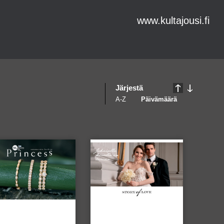
www.kultajousi.fi
Järjestä
A-Z
Päivämäärä