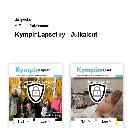
Järjestä
A-Z
Päivämäärä
KympinLapset ry - Julkaisut
PDF >
Lue >
PDF >
Lue >