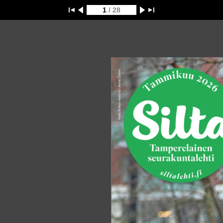
1
/ 28