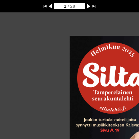
1
/ 28