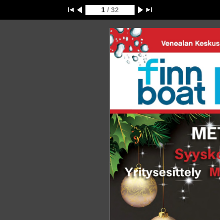
1
/ 32