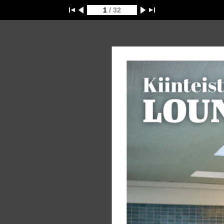
1
/ 32